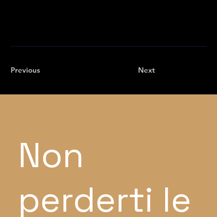
Previous
Next
Non
perderti le